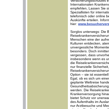
Versicherungsschutzes er
Internationalen Krankenve
empfehlen, Lassen Sie s
Speziallisten für interna
telefonisch oder online b
Auskünfte erteilen. Infor
hier:
www.besuchervers
Sorglos unterwegs: Die 
Reisekrankenversicherung
Menschen eine der aufr
Kulturen entdecken, at
unvergessliche Momente 
besonders. Doch inmitten
vergessen, dass unvorhe
insbesondere wenn es um
die Reisekrankenversicher
nur finanzielle Sicherhei
Reisekrankenversicherun
Option – sie ist essentie
Egal, ob es sich um ein
geplante Weltreise hand
Gesundheitsabsicherung 
werden. Die Reisekranken
Krankenversorgung hinau
bietet Schutz vor unerwa
des Aufenthalts im Ausla
nur Arztbesuche und Me