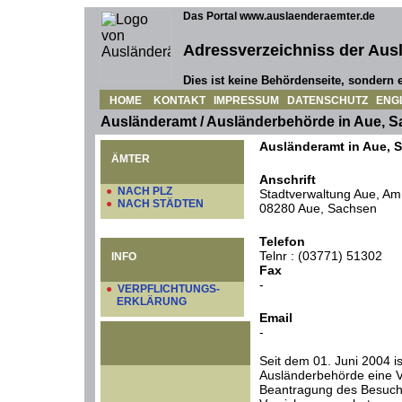
Das Portal www.auslaenderaemter.de
Adressverzeichniss der Aus
Dies ist keine Behördenseite, sondern e
HOME
KONTAKT
IMPRESSUM
DATENSCHUTZ
ENG
Ausländeramt / Ausländerbehörde in Aue, 
Ausländeramt in Aue, 
ÄMTER
Anschrift
●
NACH PLZ
Stadtverwaltung Aue, Am
●
NACH STÄDTEN
08280 Aue, Sachsen
Telefon
Telnr : (03771) 51302
INFO
Fax
-
●
VERPFLICHTUNGS-
ERKLÄRUNG
Email
-
Seit dem 01. Juni 2004 is
Ausländerbehörde eine Ve
Beantragung des Besuch