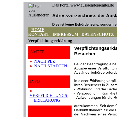
Das Portal www.auslaenderaemter.de
Adressverzeichniss der Ausl
Dies ist keine Behördenseite, sondern ei
HOME
KONTAKT
IMPRESSUM
DATENSCHUTZ
Verpflichtungserklärung
Verpflichtungserkl
ÄMTER
Besucher
●
NACH PLZ
Bei der Beantragung eines
●
NACH STÄDTEN
Abgabe einer Verpflichtun
Ausländerbehörde erforde
In dieser Erklärung verpfli
INFO
Ihres Besuchers in Zusa
- Wohnung und der Bedarf
●
- Versorgung im Krankheits
VERPFLICHTUNGS-
- Aufwendungen für die R
ERKLÄRUNG
aufzukommen. Seit dem 01
Herkunftsländern für die
der Nachweis eines Versic