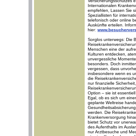
Versicherungsschutzes er
Internationalen Krankenve
empfehlen, Lassen Sie s
Speziallisten für interna
telefonisch oder online b
Auskünfte erteilen. Infor
hier:
www.besuchervers
Sorglos unterwegs: Die 
Reisekrankenversicherung
Menschen eine der aufr
Kulturen entdecken, at
unvergessliche Momente 
besonders. Doch inmitten
vergessen, dass unvorhe
insbesondere wenn es um
die Reisekrankenversicher
nur finanzielle Sicherhei
Reisekrankenversicherun
Option – sie ist essentie
Egal, ob es sich um ein
geplante Weltreise hand
Gesundheitsabsicherung 
werden. Die Reisekranken
Krankenversorgung hinau
bietet Schutz vor unerwa
des Aufenthalts im Ausla
nur Arztbesuche und Me