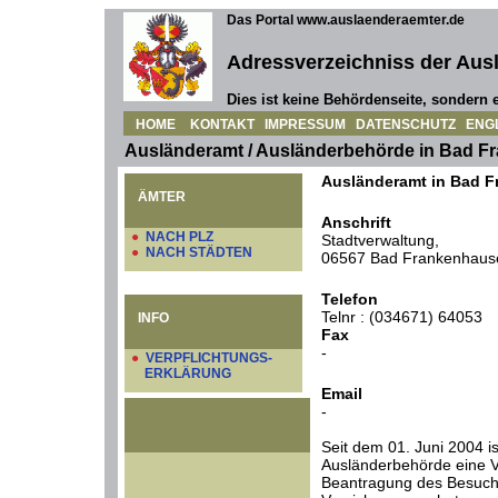
Das Portal www.auslaenderaemter.de
Adressverzeichniss der Aus
Dies ist keine Behördenseite, sondern e
HOME
KONTAKT
IMPRESSUM
DATENSCHUTZ
ENG
Ausländeramt / Ausländerbehörde in Bad 
Ausländeramt in Bad 
ÄMTER
Anschrift
●
NACH PLZ
Stadtverwaltung,
●
NACH STÄDTEN
06567 Bad Frankenhaus
Telefon
Telnr : (034671) 64053
INFO
Fax
-
●
VERPFLICHTUNGS-
ERKLÄRUNG
Email
-
Seit dem 01. Juni 2004 is
Ausländerbehörde eine Ve
Beantragung des Besuch