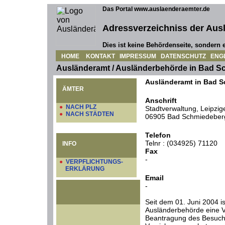
Das Portal www.auslaenderaemter.de
Adressverzeichniss der Aus
Dies ist keine Behördenseite, sondern e
HOME
KONTAKT
IMPRESSUM
DATENSCHUTZ
ENG
Ausländeramt / Ausländerbehörde in Bad 
Ausländeramt in Bad 
ÄMTER
Anschrift
●
NACH PLZ
Stadtverwaltung, Leipzige
●
NACH STÄDTEN
06905 Bad Schmiedeber
Telefon
Telnr : (034925) 71120
INFO
Fax
-
●
VERPFLICHTUNGS-
ERKLÄRUNG
Email
-
Seit dem 01. Juni 2004 is
Ausländerbehörde eine Ve
Beantragung des Besuch