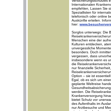
Versicherungsschutzes er
Internationalen Krankenve
empfehlen, Lassen Sie s
Speziallisten für interna
telefonisch oder online b
Auskünfte erteilen. Infor
hier:
www.besuchervers
Sorglos unterwegs: Die 
Reisekrankenversicherung
Menschen eine der aufr
Kulturen entdecken, at
unvergessliche Momente 
besonders. Doch inmitten
vergessen, dass unvorhe
insbesondere wenn es um
die Reisekrankenversicher
nur finanzielle Sicherhei
Reisekrankenversicherun
Option – sie ist essentie
Egal, ob es sich um ein
geplante Weltreise hand
Gesundheitsabsicherung 
werden. Die Reisekranken
Krankenversorgung hinau
bietet Schutz vor unerwa
des Aufenthalts im Ausla
nur Arztbesuche und Me