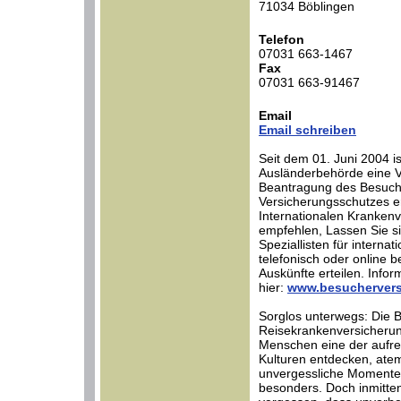
71034 Böblingen
Telefon
07031 663-1467
Fax
07031 663-91467
Email
Email schreiben
Seit dem 01. Juni 2004 is
Ausländerbehörde eine Ve
Beantragung des Besuch
Versicherungsschutzes er
Internationalen Krankenve
empfehlen, Lassen Sie s
Speziallisten für interna
telefonisch oder online b
Auskünfte erteilen. Infor
hier:
www.besuchervers
Sorglos unterwegs: Die 
Reisekrankenversicherung
Menschen eine der aufr
Kulturen entdecken, at
unvergessliche Momente 
besonders. Doch inmitten