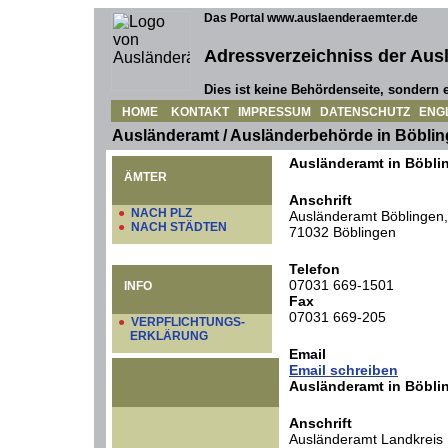
Das Portal www.auslaenderaemter.de
Adressverzeichniss der Aus
Dies ist keine Behördenseite, sondern e
HOME
KONTAKT
IMPRESSUM
DATENSCHUTZ
ENG
Ausländeramt / Ausländerbehörde in Böbli
Ausländeramt in Böbli
ÄMTER
Anschrift
●
NACH PLZ
Ausländeramt Böblingen,
●
NACH STÄDTEN
71032 Böblingen
Telefon
07031 669-1501
INFO
Fax
07031 669-205
●
VERPFLICHTUNGS-
ERKLÄRUNG
Email
Email schreiben
Ausländeramt in Böbli
Anschrift
Ausländeramt Landkreis 