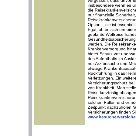
vergessen, dass unvorhe
insbesondere wenn es um
die Reisekrankenversicher
nur finanzielle Sicherhei
Reisekrankenversicherun
Option – sie ist essentie
Egal, ob es sich um ein
geplante Weltreise hand
Gesundheitsabsicherung 
werden. Die Reisekranken
Krankenversorgung hinau
bietet Schutz vor unerwa
des Aufenthalts im Ausla
nur Arztbesuche und Me
etwaige Krankenhausaufe
Rückführung in das Heim
Verletzungen. Ein weiter
Versicherungsschutz bei
von Krankheit. Man stell
Reise kurzfristig absagen
Reisekrankenversicherung
solchen Fällen und ermög
Zeitpunkt nachzuholen./
Versicherungen finden Sie
www.besucherversiche