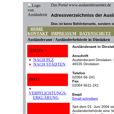
Das Portal www.auslaenderaemter.de
Adressverzeichniss der Ausl
Dies ist keine Behördenseite, sondern ei
HOME
KONTAKT
IMPRESSUM
DATENSCHUTZ
Ausländeramt / Ausländerbehörde in Dinslaken
Ausländeramt in Dinsla
ÄMTER
Anschrift
●
NACH PLZ
Ausländeramt Dinslaken, 
46535 Dinslaken
●
NACH STÄDTEN
Telefon
02064 66-241
INFO
Fax
02064 6611-241
●
VERPFLICHTUNGS-
Email
ERKLÄRUNG
Email schreiben
Seit dem 01. Juni 2004 ist
Ausländerbehörde eine Ver