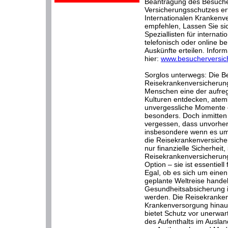
Beantragung des Besuche
Versicherungsschutzes erf
Internationalen Krankenve
empfehlen, Lassen Sie s
Speziallisten für interna
telefonisch oder online be
Auskünfte erteilen. Inform
hier:
www.besucherversic
Sorglos unterwegs: Die B
Reisekrankenversicherung.
Menschen eine der aufre
Kulturen entdecken, ate
unvergessliche Momente e
besonders. Doch inmitten 
vergessen, dass unvorher
insbesondere wenn es um
die Reisekrankenversicheru
nur finanzielle Sicherheit
Reisekrankenversicherung
Option – sie ist essentiel
Egal, ob es sich um eine
geplante Weltreise hande
Gesundheitsabsicherung i
werden. Die Reisekranken
Krankenversorgung hinaus
bietet Schutz vor unerwa
des Aufenthalts im Auslan