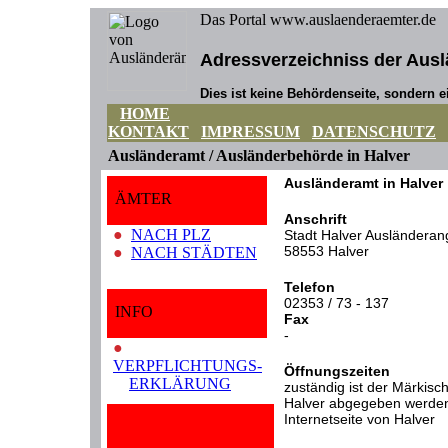
Das Portal www.auslaenderaemter.de
Adressverzeichniss der Ausl
Dies ist keine Behördenseite, sondern ei
HOME
KONTAKT
IMPRESSUM
DATENSCHUTZ
Ausländeramt / Ausländerbehörde in Halver
Ausländeramt in Halver
ÄMTER
Anschrift
●
NACH PLZ
Stadt Halver Ausländeran
58553 Halver
●
NACH STÄDTEN
Telefon
02353 / 73 - 137
INFO
Fax
-
●
VERPFLICHTUNGS-
Öffnungszeiten
ERKLÄRUNG
zuständig ist der Märkisc
Halver abgegeben werden,
Internetseite von Halver