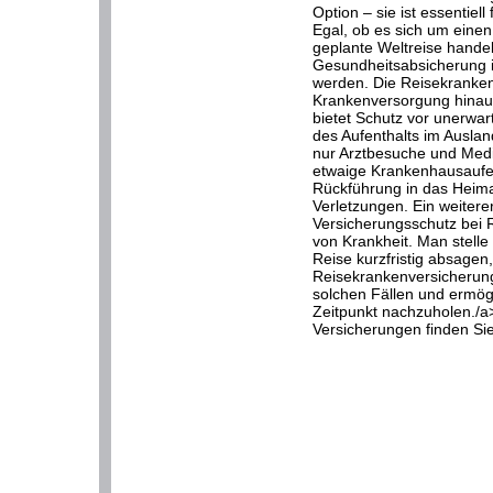
Option – sie ist essentiel
Egal, ob es sich um eine
geplante Weltreise hande
Gesundheitsabsicherung i
werden. Die Reisekranken
Krankenversorgung hinaus
bietet Schutz vor unerwa
des Aufenthalts im Auslan
nur Arztbesuche und Med
etwaige Krankenhausaufen
Rückführung in das Heim
Verletzungen. Ein weitere
Versicherungsschutz bei 
von Krankheit. Man stelle
Reise kurzfristig absagen,
Reisekrankenversicherung 
solchen Fällen und ermögl
Zeitpunkt nachzuholen./a
Versicherungen finden Sie