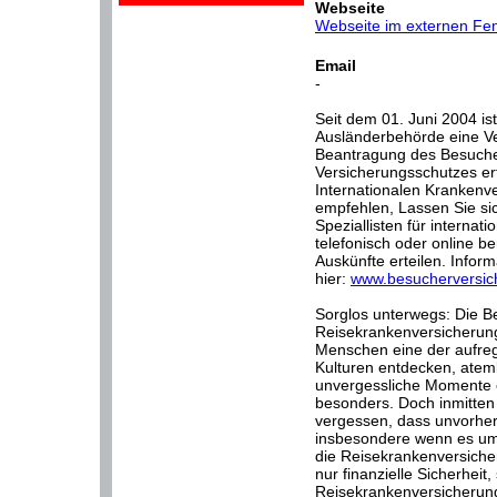
Webseite
Webseite im externen Fen
Email
-
Seit dem 01. Juni 2004 ist
Ausländerbehörde eine Ver
Beantragung des Besuche
Versicherungsschutzes erf
Internationalen Krankenve
empfehlen, Lassen Sie s
Speziallisten für interna
telefonisch oder online be
Auskünfte erteilen. Inform
hier:
www.besucherversic
Sorglos unterwegs: Die B
Reisekrankenversicherung.
Menschen eine der aufre
Kulturen entdecken, ate
unvergessliche Momente e
besonders. Doch inmitten 
vergessen, dass unvorher
insbesondere wenn es um
die Reisekrankenversicheru
nur finanzielle Sicherheit
Reisekrankenversicherung