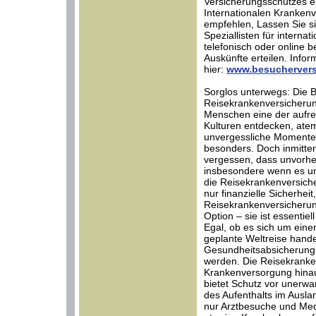
Versicherungsschutzes er
Internationalen Krankenve
empfehlen, Lassen Sie s
Speziallisten für interna
telefonisch oder online b
Auskünfte erteilen. Infor
hier:
www.besuchervers
Sorglos unterwegs: Die 
Reisekrankenversicherung
Menschen eine der aufr
Kulturen entdecken, at
unvergessliche Momente 
besonders. Doch inmitten
vergessen, dass unvorhe
insbesondere wenn es um
die Reisekrankenversicher
nur finanzielle Sicherhei
Reisekrankenversicherun
Option – sie ist essentie
Egal, ob es sich um ein
geplante Weltreise hand
Gesundheitsabsicherung 
werden. Die Reisekranken
Krankenversorgung hinau
bietet Schutz vor unerwa
des Aufenthalts im Ausla
nur Arztbesuche und Me