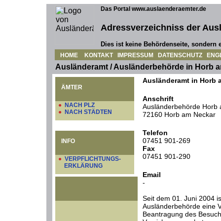
Das Portal www.auslaenderaemter.de
Adressverzeichniss der Aus
Dies ist keine Behördenseite, sondern e
HOME
KONTAKT
IMPRESSUM
DATENSCHUTZ
ENG
Ausländeramt / Ausländerbehörde in Horb 
Ausländeramt in Horb 
ÄMTER
Anschrift
●
NACH PLZ
Ausländerbehörde Horb a
●
NACH STÄDTEN
72160 Horb am Neckar
Telefon
07451 901-269
INFO
Fax
07451 901-290
●
VERPFLICHTUNGS-
ERKLÄRUNG
Email
-
Seit dem 01. Juni 2004 is
Ausländerbehörde eine Ve
Beantragung des Besuch