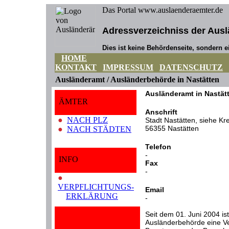
Das Portal www.auslaenderaemter.de
Adressverzeichniss der Ausl
Dies ist keine Behördenseite, sondern ei
HOME
KONTAKT
IMPRESSUM
DATENSCHUTZ
Ausländeramt / Ausländerbehörde in Nastätten
Ausländeramt in Nastät
ÄMTER
Anschrift
●
NACH PLZ
Stadt Nastätten, siehe Kr
56355 Nastätten
●
NACH STÄDTEN
Telefon
-
INFO
Fax
-
●
VERPFLICHTUNGS-
Email
ERKLÄRUNG
-
Seit dem 01. Juni 2004 ist
Ausländerbehörde eine Ver