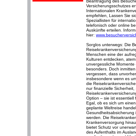
Beantragung des Besuche
Versicherungsschutzes erf
Internationalen Krankenve
empfehlen, Lassen Sie s
Speziallisten für interna
telefonisch oder online be
Auskünfte erteilen. Inform
hier:
www.besucherversic
Sorglos unterwegs: Die B
Reisekrankenversicherung.
Menschen eine der aufre
Kulturen entdecken, ate
unvergessliche Momente e
besonders. Doch inmitten 
vergessen, dass unvorher
insbesondere wenn es um
die Reisekrankenversicheru
nur finanzielle Sicherheit
Reisekrankenversicherung
Option – sie ist essentiel
Egal, ob es sich um eine
geplante Weltreise hande
Gesundheitsabsicherung i
werden. Die Reisekranken
Krankenversorgung hinaus
bietet Schutz vor unerwa
des Aufenthalts im Auslan