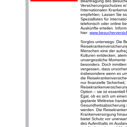
Beantragung des Besuche
Versicherungsschutzes erf
Internationalen Krankenve
empfehlen, Lassen Sie s
Speziallisten für interna
telefonisch oder online be
Auskünfte erteilen. Inform
hier:
www.besucherversic
Sorglos unterwegs: Die B
Reisekrankenversicherung.
Menschen eine der aufre
Kulturen entdecken, ate
unvergessliche Momente e
besonders. Doch inmitten 
vergessen, dass unvorher
insbesondere wenn es um
die Reisekrankenversicheru
nur finanzielle Sicherheit
Reisekrankenversicherung
Option – sie ist essentiel
Egal, ob es sich um eine
geplante Weltreise hande
Gesundheitsabsicherung i
werden. Die Reisekranken
Krankenversorgung hinaus
bietet Schutz vor unerwa
des Aufenthalts im Auslan