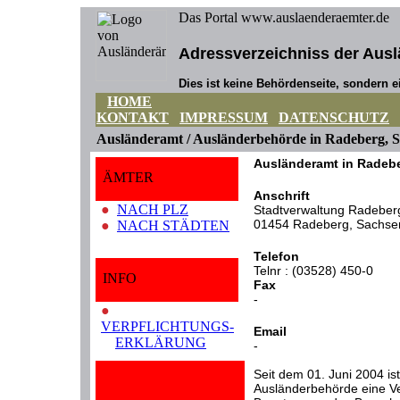
Das Portal www.auslaenderaemter.de
Adressverzeichniss der Ausl
Dies ist keine Behördenseite, sondern ei
HOME
KONTAKT
IMPRESSUM
DATENSCHUTZ
Ausländeramt / Ausländerbehörde in Radeberg, 
Ausländeramt in Radeb
ÄMTER
Anschrift
●
NACH PLZ
Stadtverwaltung Radeber
01454 Radeberg, Sachse
●
NACH STÄDTEN
Telefon
Telnr : (03528) 450-0
INFO
Fax
-
●
VERPFLICHTUNGS-
Email
ERKLÄRUNG
-
Seit dem 01. Juni 2004 ist
Ausländerbehörde eine Ver