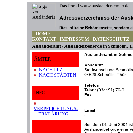
Das Portal www.auslaenderaemter.de
Adressverzeichniss der Ausl
Dies ist keine Behördenseite, sondern ei
HOME
KONTAKT
IMPRESSUM
DATENSCHUTZ
Ausländeramt / Ausländerbehörde in Schmölln, 
Ausländeramt in Schmöl
ÄMTER
Anschrift
●
NACH PLZ
Stadtverwaltung Schmölln
04626 Schmölln, Thür
●
NACH STÄDTEN
Telefon
Telnr : (034491) 76-0
INFO
Fax
-
●
VERPFLICHTUNGS-
Email
ERKLÄRUNG
-
Seit dem 01. Juni 2004 ist
Ausländerbehörde eine Ver