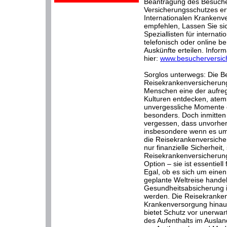
Beantragung des Besuche
Versicherungsschutzes erf
Internationalen Krankenve
empfehlen, Lassen Sie s
Speziallisten für interna
telefonisch oder online be
Auskünfte erteilen. Inform
hier:
www.besucherversic
Sorglos unterwegs: Die B
Reisekrankenversicherung.
Menschen eine der aufre
Kulturen entdecken, ate
unvergessliche Momente e
besonders. Doch inmitten 
vergessen, dass unvorher
insbesondere wenn es um
die Reisekrankenversicheru
nur finanzielle Sicherheit
Reisekrankenversicherung
Option – sie ist essentiel
Egal, ob es sich um eine
geplante Weltreise hande
Gesundheitsabsicherung i
werden. Die Reisekranken
Krankenversorgung hinaus
bietet Schutz vor unerwa
des Aufenthalts im Auslan