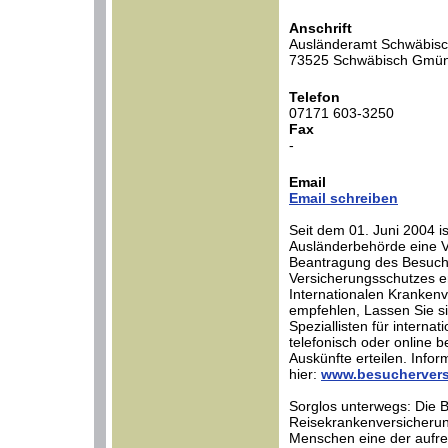
Anschrift
Ausländeramt Schwäbisc
73525 Schwäbisch Gmü
Telefon
07171 603-3250
Fax
-
Email
Email schreiben
Seit dem 01. Juni 2004 is
Ausländerbehörde eine Ve
Beantragung des Besuch
Versicherungsschutzes er
Internationalen Krankenve
empfehlen, Lassen Sie s
Speziallisten für interna
telefonisch oder online b
Auskünfte erteilen. Infor
hier:
www.besuchervers
Sorglos unterwegs: Die 
Reisekrankenversicherung
Menschen eine der aufr