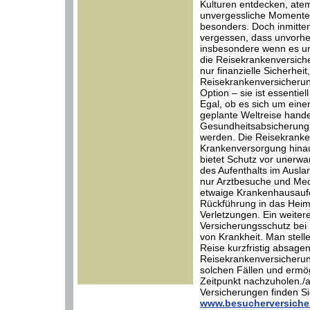
Kulturen entdecken, at
unvergessliche Momente 
besonders. Doch inmitten
vergessen, dass unvorhe
insbesondere wenn es um
die Reisekrankenversicher
nur finanzielle Sicherhei
Reisekrankenversicherun
Option – sie ist essentie
Egal, ob es sich um ein
geplante Weltreise hand
Gesundheitsabsicherung 
werden. Die Reisekranken
Krankenversorgung hinau
bietet Schutz vor unerwa
des Aufenthalts im Ausla
nur Arztbesuche und Me
etwaige Krankenhausaufe
Rückführung in das Heim
Verletzungen. Ein weiter
Versicherungsschutz bei
von Krankheit. Man stell
Reise kurzfristig absagen
Reisekrankenversicherung
solchen Fällen und ermög
Zeitpunkt nachzuholen./
Versicherungen finden Sie
www.besucherversiche