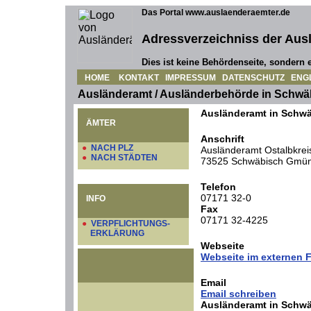
Das Portal www.auslaenderaemter.de
Adressverzeichniss der Aus
Dies ist keine Behördenseite, sondern e
HOME
KONTAKT
IMPRESSUM
DATENSCHUTZ
ENG
Ausländeramt / Ausländerbehörde in Schw
Ausländeramt in Schw
ÄMTER
Anschrift
●
NACH PLZ
Ausländeramt Ostalbkre
●
NACH STÄDTEN
73525 Schwäbisch Gmü
Telefon
07171 32-0
INFO
Fax
07171 32-4225
●
VERPFLICHTUNGS-
ERKLÄRUNG
Webseite
Webseite im externen F
Email
Email schreiben
Ausländeramt in Schw