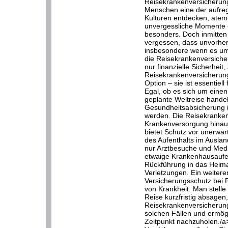
Reisekrankenversicherung.
Menschen eine der aufre
Kulturen entdecken, ate
unvergessliche Momente e
besonders. Doch inmitten 
vergessen, dass unvorher
insbesondere wenn es um
die Reisekrankenversicheru
nur finanzielle Sicherheit
Reisekrankenversicherung
Option – sie ist essentiel
Egal, ob es sich um eine
geplante Weltreise hande
Gesundheitsabsicherung i
werden. Die Reisekranken
Krankenversorgung hinaus
bietet Schutz vor unerwa
des Aufenthalts im Auslan
nur Arztbesuche und Med
etwaige Krankenhausaufen
Rückführung in das Heim
Verletzungen. Ein weitere
Versicherungsschutz bei 
von Krankheit. Man stelle
Reise kurzfristig absagen,
Reisekrankenversicherung 
solchen Fällen und ermögl
Zeitpunkt nachzuholen./a