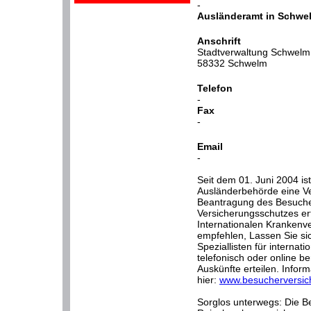
-
Ausländeramt in Schwe
Anschrift
Stadtverwaltung Schwelm
58332 Schwelm
Telefon
-
Fax
-
Email
-
Seit dem 01. Juni 2004 ist
Ausländerbehörde eine Ver
Beantragung des Besuche
Versicherungsschutzes erf
Internationalen Krankenve
empfehlen, Lassen Sie s
Speziallisten für interna
telefonisch oder online be
Auskünfte erteilen. Inform
hier:
www.besucherversic
Sorglos unterwegs: Die B