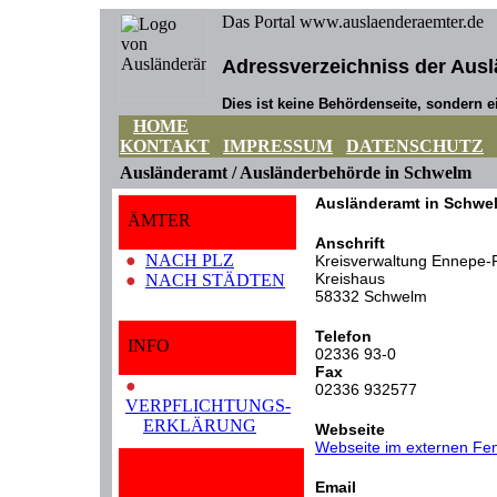
Das Portal www.auslaenderaemter.de
Adressverzeichniss der Ausl
Dies ist keine Behördenseite, sondern ei
HOME
KONTAKT
IMPRESSUM
DATENSCHUTZ
Ausländeramt / Ausländerbehörde in Schwelm
Ausländeramt in Schwe
ÄMTER
Anschrift
●
NACH PLZ
Kreisverwaltung Ennepe-R
Kreishaus
●
NACH STÄDTEN
58332 Schwelm
Telefon
INFO
02336 93-0
Fax
●
02336 932577
VERPFLICHTUNGS-
ERKLÄRUNG
Webseite
Webseite im externen Fen
Email