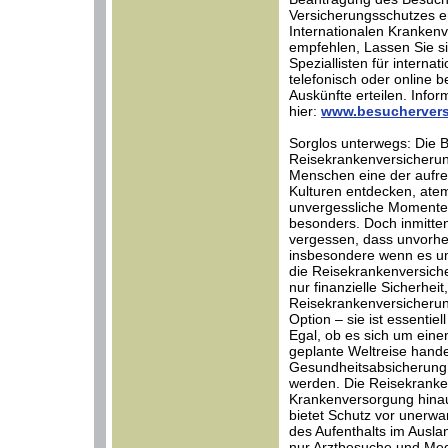
Versicherungsschutzes er
Internationalen Krankenve
empfehlen, Lassen Sie s
Speziallisten für interna
telefonisch oder online b
Auskünfte erteilen. Infor
hier:
www.besuchervers
Sorglos unterwegs: Die 
Reisekrankenversicherung
Menschen eine der aufr
Kulturen entdecken, at
unvergessliche Momente 
besonders. Doch inmitten
vergessen, dass unvorhe
insbesondere wenn es um
die Reisekrankenversicher
nur finanzielle Sicherhei
Reisekrankenversicherun
Option – sie ist essentie
Egal, ob es sich um ein
geplante Weltreise hand
Gesundheitsabsicherung 
werden. Die Reisekranken
Krankenversorgung hinau
bietet Schutz vor unerwa
des Aufenthalts im Ausla
nur Arztbesuche und Me