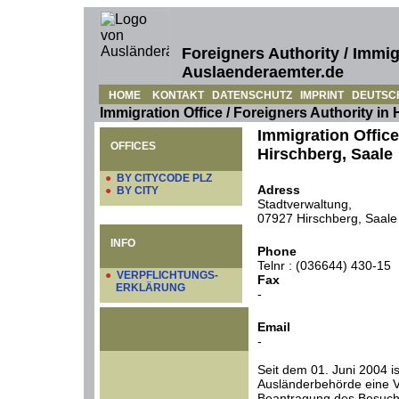
Foreigners Authority / Immig
Auslaenderaemter.de
HOME
KONTAKT
DATENSCHUTZ
IMPRINT
DEUTSC
Immigration Office / Foreigners Authority in
Immigration Office
OFFICES
Hirschberg, Saale
●
BY CITYCODE PLZ
Adress
●
BY CITY
Stadtverwaltung,
07927 Hirschberg, Saale
INFO
Phone
Telnr : (036644) 430-15
●
VERPFLICHTUNGS-
Fax
ERKLÄRUNG
-
Email
-
Seit dem 01. Juni 2004 is
Ausländerbehörde eine Ve
Beantragung des Besuch