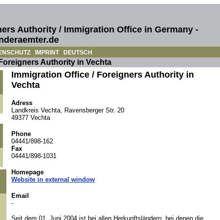
ers Authority / Immigration Office in Germany -
nderaemter.de
ENSCHUTZ
IMPRINT
DEUTSCH
 Foreigners Authority in Vechta
Immigration Office / Foreigners Authority in
Vechta
Adress
Landkreis Vechta, Ravensberger Str. 20
49377 Vechta
Phone
04441/898-162
Fax
04441/898-1031
Homepage
Website in external window
Email
-
Seit dem 01. Juni 2004 ist bei allen Herkunftsländern, bei denen die