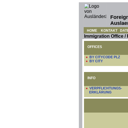
Foreign
Auslae
HOME
KONTAKT
DAT
Immigration Office /
OFFICES
●
BY CITYCODE PLZ
●
BY CITY
INFO
●
VERPFLICHTUNGS-
ERKLÄRUNG