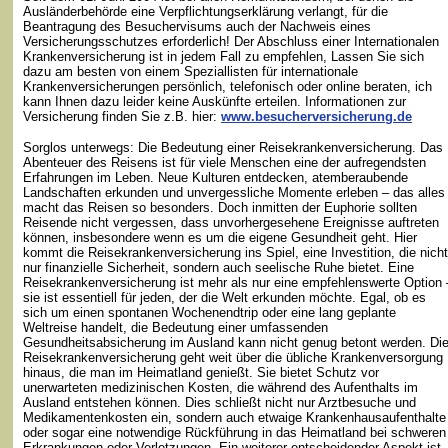
Ausländerbehörde eine Verpflichtungserklärung verlangt, für die
Beantragung des Besuchervisums auch der Nachweis eines
Versicherungsschutzes erforderlich! Der Abschluss einer Internationalen
Krankenversicherung ist in jedem Fall zu empfehlen, Lassen Sie sich
dazu am besten von einem Speziallisten für internationale
Krankenversicherungen persönlich, telefonisch oder online beraten, ich
kann Ihnen dazu leider keine Auskünfte erteilen. Informationen zur
Versicherung finden Sie z.B. hier:
www.besucherversicherung.de
Sorglos unterwegs: Die Bedeutung einer Reisekrankenversicherung. Das
Abenteuer des Reisens ist für viele Menschen eine der aufregendsten
Erfahrungen im Leben. Neue Kulturen entdecken, atemberaubende
Landschaften erkunden und unvergessliche Momente erleben – das alles
macht das Reisen so besonders. Doch inmitten der Euphorie sollten
Reisende nicht vergessen, dass unvorhergesehene Ereignisse auftreten
können, insbesondere wenn es um die eigene Gesundheit geht. Hier
kommt die Reisekrankenversicherung ins Spiel, eine Investition, die nicht
nur finanzielle Sicherheit, sondern auch seelische Ruhe bietet. Eine
Reisekrankenversicherung ist mehr als nur eine empfehlenswerte Option 
sie ist essentiell für jeden, der die Welt erkunden möchte. Egal, ob es
sich um einen spontanen Wochenendtrip oder eine lang geplante
Weltreise handelt, die Bedeutung einer umfassenden
Gesundheitsabsicherung im Ausland kann nicht genug betont werden. Di
Reisekrankenversicherung geht weit über die übliche Krankenversorgung
hinaus, die man im Heimatland genießt. Sie bietet Schutz vor
unerwarteten medizinischen Kosten, die während des Aufenthalts im
Ausland entstehen können. Dies schließt nicht nur Arztbesuche und
Medikamentenkosten ein, sondern auch etwaige Krankenhausaufenthalte
oder sogar eine notwendige Rückführung in das Heimatland bei schweren
Erkrankungen oder Verletzungen. Ein weiterer entscheidender Aspekt ist