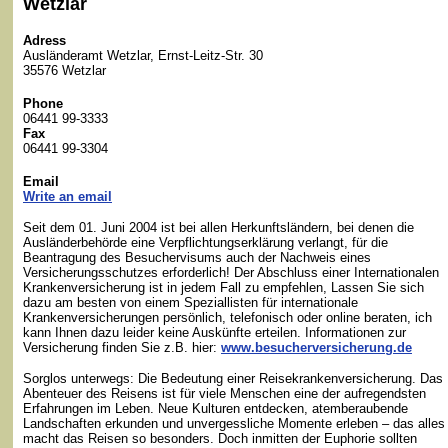
Wetzlar
Adress
Ausländeramt Wetzlar, Ernst-Leitz-Str. 30
35576 Wetzlar
Phone
06441 99-3333
Fax
06441 99-3304
Email
Write an email
Seit dem 01. Juni 2004 ist bei allen Herkunftsländern, bei denen die
Ausländerbehörde eine Verpflichtungserklärung verlangt, für die
Beantragung des Besuchervisums auch der Nachweis eines
Versicherungsschutzes erforderlich! Der Abschluss einer Internationalen
Krankenversicherung ist in jedem Fall zu empfehlen, Lassen Sie sich
dazu am besten von einem Speziallisten für internationale
Krankenversicherungen persönlich, telefonisch oder online beraten, ich
kann Ihnen dazu leider keine Auskünfte erteilen. Informationen zur
Versicherung finden Sie z.B. hier:
www.besucherversicherung.de
Sorglos unterwegs: Die Bedeutung einer Reisekrankenversicherung. Das
Abenteuer des Reisens ist für viele Menschen eine der aufregendsten
Erfahrungen im Leben. Neue Kulturen entdecken, atemberaubende
Landschaften erkunden und unvergessliche Momente erleben – das alles
macht das Reisen so besonders. Doch inmitten der Euphorie sollten