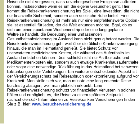
Reisende nicht vergessen, dass unvorhergesehene Ereignisse auftreten
können, insbesondere wenn es um die eigene Gesundheit geht. Hier
kommt die Reisekrankenversicherung ins Spiel, eine Investition, die nicht
nur finanzielle Sicherheit, sondern auch seelische Ruhe bietet. Eine
Reisekrankenversicherung ist mehr als nur eine empfehlenswerte Option 
sie ist essentiell für jeden, der die Welt erkunden möchte. Egal, ob es
sich um einen spontanen Wochenendtrip oder eine lang geplante
Weltreise handelt, die Bedeutung einer umfassenden
Gesundheitsabsicherung im Ausland kann nicht genug betont werden. Di
Reisekrankenversicherung geht weit über die übliche Krankenversorgung
hinaus, die man im Heimatland genießt. Sie bietet Schutz vor
unerwarteten medizinischen Kosten, die während des Aufenthalts im
Ausland entstehen können. Dies schließt nicht nur Arztbesuche und
Medikamentenkosten ein, sondern auch etwaige Krankenhausaufenthalte
oder sogar eine notwendige Rückführung in das Heimatland bei schweren
Erkrankungen oder Verletzungen. Ein weiterer entscheidender Aspekt ist
der Versicherungsschutz bei Reiseabbruch oder -stornierung aufgrund vo
Krankheit. Man stelle sich vor, man müsste eine lang ersehnte Reise
kurzfristig absagen, weil man plötzlich erkrankt. Eine
Reisekrankenversicherung schützt vor finanziellen Verlusten in solchen
Fällen und ermöglicht es, die Reise zu einem späteren Zeitpunkt
nachzuholen./a> Informationen zu Reisekranken Versicherungen finden
Sie z.B. hier:
www.besucherversicherung.de