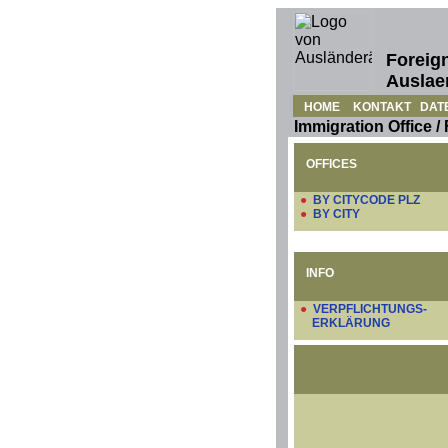
Foreign
Auslae
HOME
KONTAKT
DAT
Immigration Office /
OFFICES
●
BY CITYCODE PLZ
●
BY CITY
INFO
●
VERPFLICHTUNGS-
ERKLÄRUNG