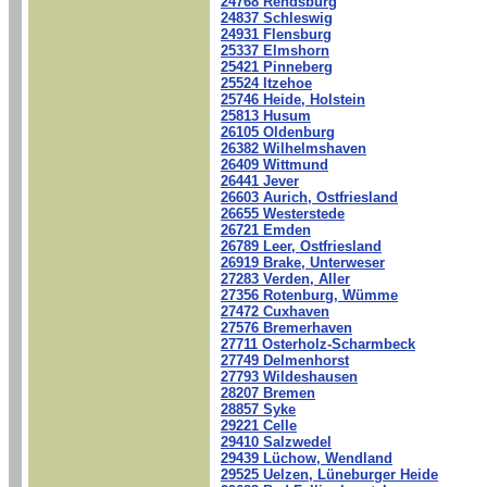
24768 Rendsburg
24837 Schleswig
24931 Flensburg
25337 Elmshorn
25421 Pinneberg
25524 Itzehoe
25746 Heide, Holstein
25813 Husum
26105 Oldenburg
26382 Wilhelmshaven
26409 Wittmund
26441 Jever
26603 Aurich, Ostfriesland
26655 Westerstede
26721 Emden
26789 Leer, Ostfriesland
26919 Brake, Unterweser
27283 Verden, Aller
27356 Rotenburg, Wümme
27472 Cuxhaven
27576 Bremerhaven
27711 Osterholz-Scharmbeck
27749 Delmenhorst
27793 Wildeshausen
28207 Bremen
28857 Syke
29221 Celle
29410 Salzwedel
29439 Lüchow, Wendland
29525 Uelzen, Lüneburger Heide