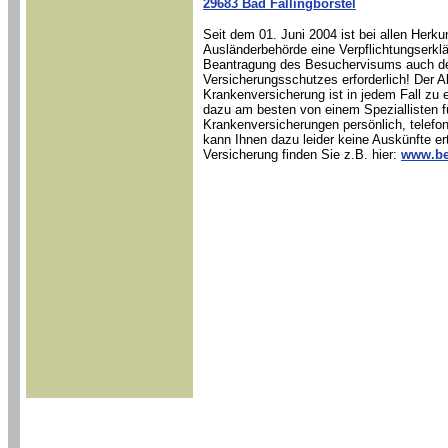
29683 Bad Fallingborstel
Seit dem 01. Juni 2004 ist bei allen Herku
Ausländerbehörde eine Verpflichtungserklär
Beantragung des Besuchervisums auch de
Versicherungsschutzes erforderlich! Der A
Krankenversicherung ist in jedem Fall zu
dazu am besten von einem Speziallisten fü
Krankenversicherungen persönlich, telefon
kann Ihnen dazu leider keine Auskünfte ert
Versicherung finden Sie z.B. hier:
www.be