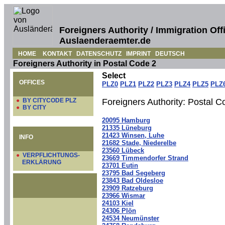
Foreigners Authority / Immigration Off
Auslaenderaemter.de
HOME
KONTAKT
DATENSCHUTZ
IMPRINT
DEUTSCH
Foreigners Authority in Postal Code 2
Select
OFFICES
PLZ0
PLZ1
PLZ2
PLZ3
PLZ4
PLZ5
PLZ
●
BY CITYCODE PLZ
Foreigners Authority: Postal C
●
BY CITY
20095 Hamburg
21335 Lüneburg
21423 Winsen, Luhe
INFO
21682 Stade, Niederelbe
23560 Lübeck
●
VERPFLICHTUNGS-
23669 Timmendorfer Strand
ERKLÄRUNG
23701 Eutin
23795 Bad Segeberg
23843 Bad Oldesloe
23909 Ratzeburg
23966 Wismar
24103 Kiel
24306 Plön
24534 Neumünster